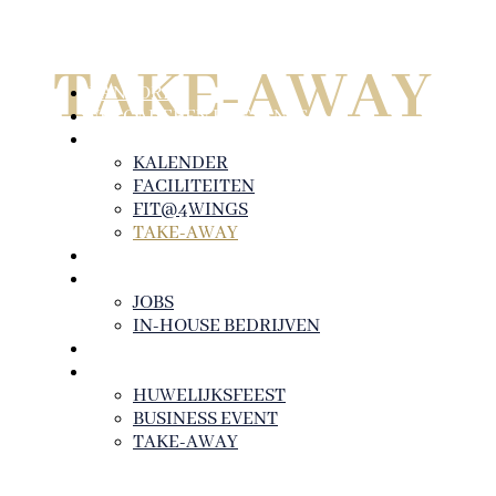
TAKE-AWAY
KANTOREN
VERGADEREN EN EVENTS
DIENSTEN
KALENDER
FACILITEITEN
Je kan nu ook heerlijke maaltijden beste
FIT@4WINGS
TAKE-AWAY
Zo geniet je snel, gemakkelijk én smakelij
NIEUWS
OVER ONS
JOBS
IN-HOUSE BEDRIJVEN
CONTACT
LA SOURCE
HUWELIJKSFEEST
BUSINESS EVENT
TAKE-AWAY